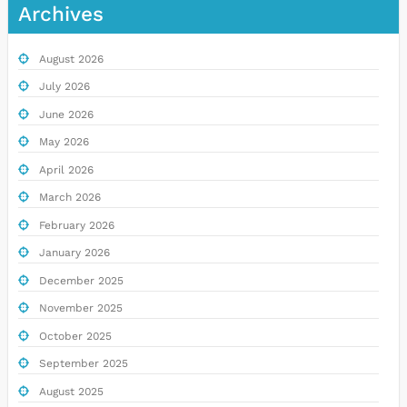
Archives
August 2026
July 2026
June 2026
May 2026
April 2026
March 2026
February 2026
January 2026
December 2025
November 2025
October 2025
September 2025
August 2025