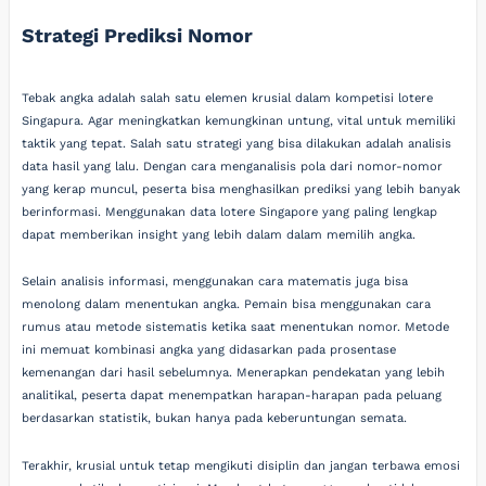
Strategi Prediksi Nomor
Tebak angka adalah salah satu elemen krusial dalam kompetisi lotere
Singapura. Agar meningkatkan kemungkinan untung, vital untuk memiliki
taktik yang tepat. Salah satu strategi yang bisa dilakukan adalah analisis
data hasil yang lalu. Dengan cara menganalisis pola dari nomor-nomor
yang kerap muncul, peserta bisa menghasilkan prediksi yang lebih banyak
berinformasi. Menggunakan data lotere Singapore yang paling lengkap
dapat memberikan insight yang lebih dalam dalam memilih angka.
Selain analisis informasi, menggunakan cara matematis juga bisa
menolong dalam menentukan angka. Pemain bisa menggunakan cara
rumus atau metode sistematis ketika saat menentukan nomor. Metode
ini memuat kombinasi angka yang didasarkan pada prosentase
kemenangan dari hasil sebelumnya. Menerapkan pendekatan yang lebih
analitikal, peserta dapat menempatkan harapan-harapan pada peluang
berdasarkan statistik, bukan hanya pada keberuntungan semata.
Terakhir, krusial untuk tetap mengikuti disiplin dan jangan terbawa emosi