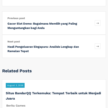
Previous post
Gacor Slot Demo: Bagaimana Memilih yang Paling
Menguntungkan bagi Anda
Next post
Hasil Pengeluaran Singapura: Analisis Lengkap dan
Ramalan Tepat
Related Posts
August 3, 2026
Situs BandarQQ Terkemuka: Tempat Terbaik untuk Menjadi
Juara
Berita Games