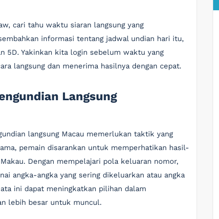
aw, cari tahu waktu siaran langsung yang
mbahkan informasi tentang jadwal undian hari itu,
n 5D. Yakinkan kita login sebelum waktu yang
ara langsung dan menerima hasilnya dengan cepat.
Pengundian Langsung
gundian langsung Macau memerlukan taktik yang
tama, pemain disarankan untuk memperhatikan hasil-
 Makau. Dengan mempelajari pola keluaran nomor,
i angka-angka yang sering dikeluarkan atau angka
ata ini dapat meningkatkan pilihan dalam
 lebih besar untuk muncul.