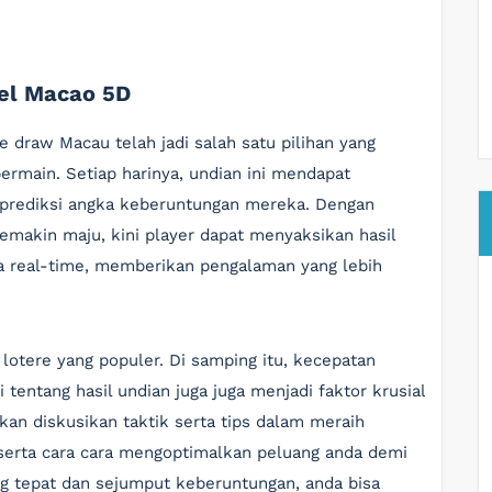
gel Macao 5D
ve draw Macau telah jadi salah satu pilihan yang
ermain. Setiap harinya, undian ini mendapat
mprediksi angka keberuntungan mereka. Dengan
emakin maju, kini player dapat menyaksikan hasil
a real-time, memberikan pengalaman yang lebih
 lotere yang populer. Di samping itu, kecepatan
ntang hasil undian juga juga menjadi faktor krusial
 akan diskusikan taktik serta tips dalam meraih
erta cara cara mengoptimalkan peluang anda demi
 tepat dan sejumput keberuntungan, anda bisa