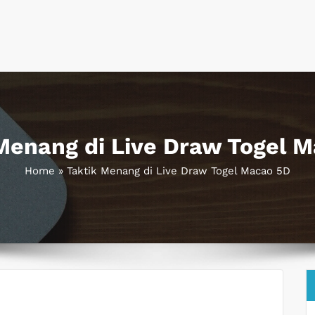
Menang di Live Draw Togel 
Home
»
Taktik Menang di Live Draw Togel Macao 5D