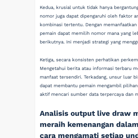
Kedua, krusial untuk tidak hanya bergantu
nomor juga dapat dipengaruhi oleh faktor 
kombinasi tertentu. Dengan memanfaatkan 
pemain dapat memilih nomor mana yang leb
berikutnya. Ini menjadi strategi yang meng
Ketiga, secara konsisten perhatikan perke
Mengetahui berita atau informasi terbaru m
manfaat tersendiri. Terkadang, unsur luar 
dapat membantu pemain mengambil pilihan ya
aktif mencari sumber data terpercaya dan m
Analisis output live draw 
meraih kemenangan dalam
cara mengamati setiap un