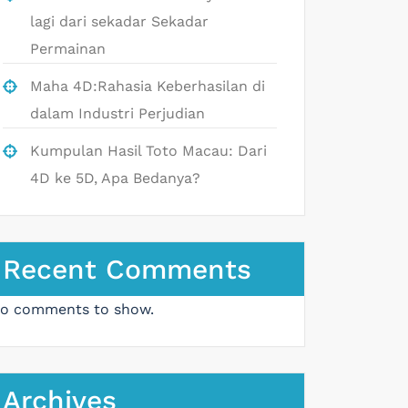
lagi dari sekadar Sekadar
Permainan
Maha 4D:Rahasia Keberhasilan di
dalam Industri Perjudian
Kumpulan Hasil Toto Macau: Dari
4D ke 5D, Apa Bedanya?
Recent Comments
o comments to show.
Archives