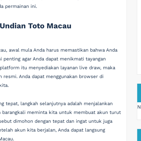
 permainan ini.
 Undian Toto Macau
cau, awal mula Anda harus memastikan bahwa Anda
ini penting agar Anda dapat menikmati tayangan
 platform itu menyediakan layanan live draw, maka
an resmi. Anda dapat menggunakan browser di
ita.
ng tepat, langkah selanjutnya adalah menjalankan
N
orm barangkali meminta kita untuk membuat akun turut
rsebut dimohon dengan tepat dan ingat untuk juga
etelah akun kita berjalan, Anda dapat langsung
Macau.