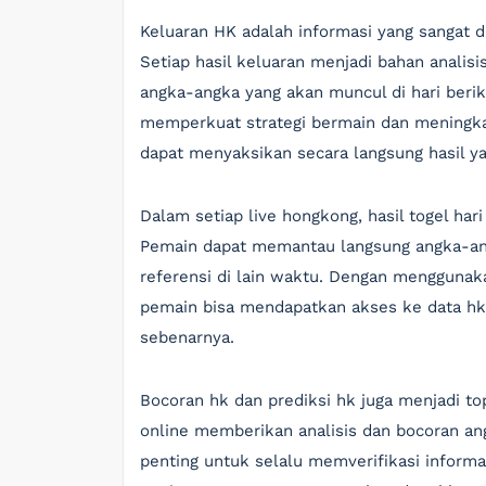
Keluaran HK adalah informasi yang sangat 
Setiap hasil keluaran menjadi bahan analis
angka-angka yang akan muncul di hari berik
memperkuat strategi bermain dan meningka
dapat menyaksikan secara langsung hasil ya
Dalam setiap live hongkong, hasil togel ha
Pemain dapat memantau langsung angka-ang
referensi di lain waktu. Dengan menggunaka
pemain bisa mendapatkan akses ke data hk
sebenarnya.
Bocoran hk dan prediksi hk juga menjadi to
online memberikan analisis dan bocoran an
penting untuk selalu memverifikasi inform