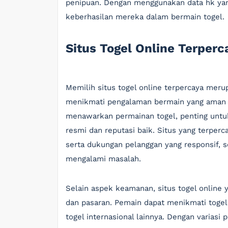
penipuan. Dengan menggunakan data hk yan
keberhasilan mereka dalam bermain togel.
Situs Togel Online Terperc
Memilih situs togel online terpercaya meru
menikmati pengalaman bermain yang aman 
menawarkan permainan togel, penting untuk
resmi dan reputasi baik. Situs yang terpe
serta dukungan pelanggan yang responsif, 
mengalami masalah.
Selain aspek keamanan, situs togel online 
dan pasaran. Pemain dapat menikmati togel 
togel internasional lainnya. Dengan variasi