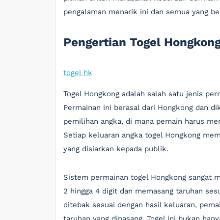
pengalaman menarik ini dan semua yang ber
Pengertian Togel Hongkon
togel hk
Togel Hongkong adalah salah satu jenis perm
Permainan ini berasal dari Hongkong dan di
pemilihan angka, di mana pemain harus men
Setiap keluaran angka togel Hongkong memili
yang disiarkan kepada publik.
Sistem permainan togel Hongkong sangat m
2 hingga 4 digit dan memasang taruhan sesu
ditebak sesuai dengan hasil keluaran, pem
taruhan yang dipasang. Togel ini bukan hany