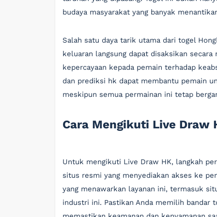
budaya masyarakat yang banyak menantikan 
Salah satu daya tarik utama dari togel Hong
keluaran langsung dapat disaksikan secara 
kepercayaan kepada pemain terhadap keabsah
dan prediksi hk dapat membantu pemain un
meskipun semua permainan ini tetap berga
Cara Mengikuti Live Draw
Untuk mengikuti Live Draw HK, langkah pe
situs resmi yang menyediakan akses ke pen
yang menawarkan layanan ini, termasuk sit
industri ini. Pastikan Anda memilih bandar
memastikan keamanan dan kenyamanan saa