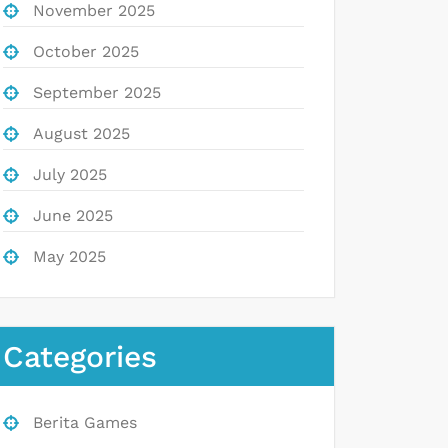
November 2025
October 2025
September 2025
August 2025
July 2025
June 2025
May 2025
Categories
Berita Games