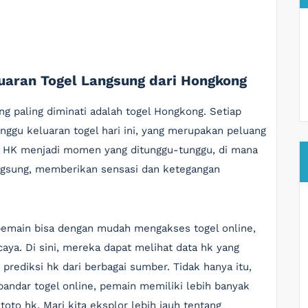
uaran Togel Langsung dari Hongkong
ng paling diminati adalah togel Hongkong. Setiap
ggu keluaran togel hari ini, yang merupakan peluang
w HK menjadi momen yang ditunggu-tunggu, di mana
ngsung, memberikan sensasi dan ketegangan
pemain bisa dengan mudah mengakses togel online,
aya. Di sini, mereka dapat melihat data hk yang
rediksi hk dari berbagai sumber. Tidak hanya itu,
andar togel online, pemain memiliki lebih banyak
oto hk. Mari kita eksplor lebih jauh tentang