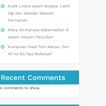
Kuda Lotere dalam Budaya: Lebih
lagi dari sekadar Sekadar
Permainan
Maha 4D:Rahasia Keberhasilan di
dalam Industri Perjudian
Kumpulan Hasil Toto Macau: Dari
4D ke 5D, Apa Bedanya?
Recent Comments
o comments to show.