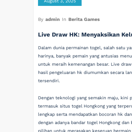
August 3, 2025
By
admin
In
Berita Games
Live Draw HK: Menyaksikan Kel
Dalam dunia permainan togel, salah satu ya
harinya, banyak pemain yang antusias menun
untuk meraih kemenangan besar. Live dra
hasil pengeluaran hk diumumkan secara la
tersendiri.
Dengan teknologi yang semakin maju, kini 
termasuk situs togel Hongkong yang terperc
lengkap serta mendapatkan bocoran hk dan p
dengan adanya bandar togel Hongkong dan b
pilihan untuk merasakan keseruan bermain t