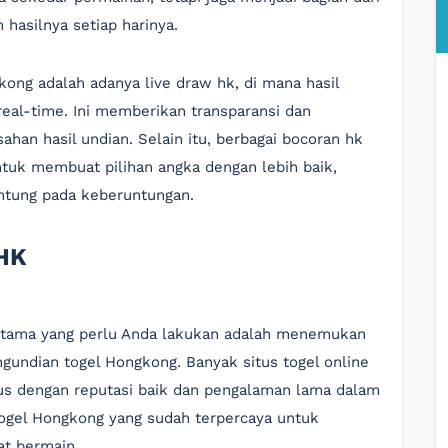
hasilnya setiap harinya.
kong adalah adanya live draw hk, di mana hasil
real-time. Ini memberikan transparansi dan
an hasil undian. Selain itu, berbagai bocoran hk
tuk membuat pilihan angka dengan lebih baik,
ntung pada keberuntungan.
 HK
rtama yang perlu Anda lakukan adalah menemukan
gundian togel Hongkong. Banyak situs togel online
us dengan reputasi baik dan pengalaman lama dalam
 togel Hongkong yang sudah terpercaya untuk
t bermain.