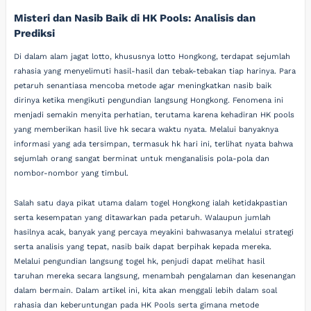
Misteri dan Nasib Baik di HK Pools: Analisis dan
Prediksi
Di dalam alam jagat lotto, khususnya lotto Hongkong, terdapat sejumlah
rahasia yang menyelimuti hasil-hasil dan tebak-tebakan tiap harinya. Para
petaruh senantiasa mencoba metode agar meningkatkan nasib baik
dirinya ketika mengikuti pengundian langsung Hongkong. Fenomena ini
menjadi semakin menyita perhatian, terutama karena kehadiran HK pools
yang memberikan hasil live hk secara waktu nyata. Melalui banyaknya
informasi yang ada tersimpan, termasuk hk hari ini, terlihat nyata bahwa
sejumlah orang sangat berminat untuk menganalisis pola-pola dan
nombor-nombor yang timbul.
Salah satu daya pikat utama dalam togel Hongkong ialah ketidakpastian
serta kesempatan yang ditawarkan pada petaruh. Walaupun jumlah
hasilnya acak, banyak yang percaya meyakini bahwasanya melalui strategi
serta analisis yang tepat, nasib baik dapat berpihak kepada mereka.
Melalui pengundian langsung togel hk, penjudi dapat melihat hasil
taruhan mereka secara langsung, menambah pengalaman dan kesenangan
dalam bermain. Dalam artikel ini, kita akan menggali lebih dalam soal
rahasia dan keberuntungan pada HK Pools serta gimana metode