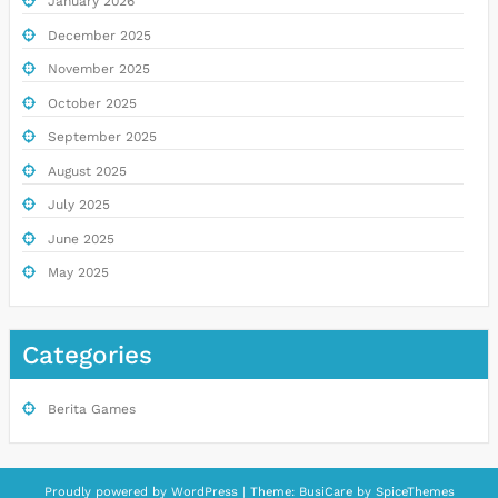
January 2026
December 2025
November 2025
October 2025
September 2025
August 2025
July 2025
June 2025
May 2025
Categories
Berita Games
Proudly powered by
WordPress
| Theme:
BusiCare
by
SpiceThemes