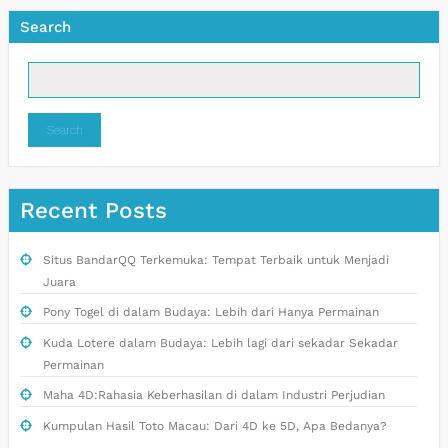
Search
Search
Recent Posts
Situs BandarQQ Terkemuka: Tempat Terbaik untuk Menjadi
Juara
Pony Togel di dalam Budaya: Lebih dari Hanya Permainan
Kuda Lotere dalam Budaya: Lebih lagi dari sekadar Sekadar
Permainan
Maha 4D:Rahasia Keberhasilan di dalam Industri Perjudian
Kumpulan Hasil Toto Macau: Dari 4D ke 5D, Apa Bedanya?