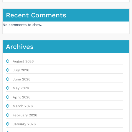
Recent Comments
No comments to show.
Archives
August 2026
July 2026
June 2026
May 2026
April 2026
March 2026
February 2026
January 2026