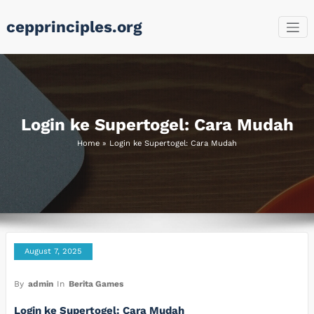
Skip
cepprinciples.org
to
content
Login ke Supertogel: Cara Mudah
Home
»
Login ke Supertogel: Cara Mudah
August 7, 2025
By
admin
In
Berita Games
Login ke Supertogel: Cara Mudah