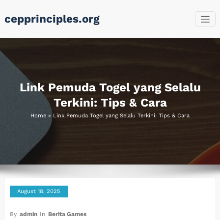
Skip
cepprinciples.org
to
content
Link Pemuda Togel yang Selalu
Terkini: Tips & Cara
Home
»
Link Pemuda Togel yang Selalu Terkini: Tips & Cara
August 18, 2025
By
admin
In
Berita Games