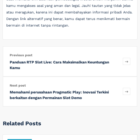
kamu mengakses asal yang aman dan legal. Jauhi tautan yang tidak jelas
atau meragukan, karena ini dapat membahayakan informasi pribadi Anda.
Dengan link alternatif yang benar, kamu dapat terus menikmati bermain
bermain di internet tanpa rintangan.
Previous post
Panduan RTP Slot Live: Cara Maksimalkan Keuntungan
Kamu
Next post
Memahami perusahaan Pragmatic Play: Inovasi Terkini
berkaitan dengan Permainan Slot Demo
Related Posts