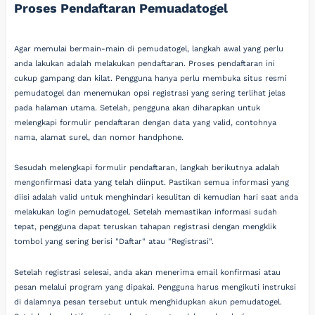
Proses Pendaftaran Pemuadatogel
Agar memulai bermain-main di pemudatogel, langkah awal yang perlu
anda lakukan adalah melakukan pendaftaran. Proses pendaftaran ini
cukup gampang dan kilat. Pengguna hanya perlu membuka situs resmi
pemudatogel dan menemukan opsi registrasi yang sering terlihat jelas
pada halaman utama. Setelah, pengguna akan diharapkan untuk
melengkapi formulir pendaftaran dengan data yang valid, contohnya
nama, alamat surel, dan nomor handphone.
Sesudah melengkapi formulir pendaftaran, langkah berikutnya adalah
mengonfirmasi data yang telah diinput. Pastikan semua informasi yang
diisi adalah valid untuk menghindari kesulitan di kemudian hari saat anda
melakukan login pemudatogel. Setelah memastikan informasi sudah
tepat, pengguna dapat teruskan tahapan registrasi dengan mengklik
tombol yang sering berisi "Daftar" atau "Registrasi".
Setelah registrasi selesai, anda akan menerima email konfirmasi atau
pesan melalui program yang dipakai. Pengguna harus mengikuti instruksi
di dalamnya pesan tersebut untuk menghidupkan akun pemudatogel.