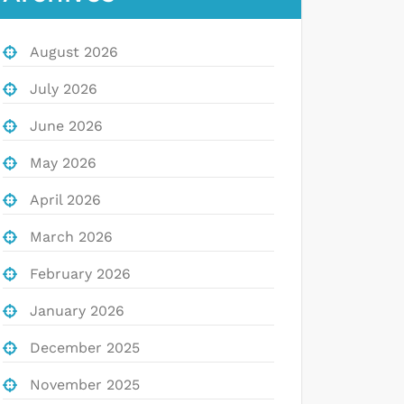
August 2026
July 2026
June 2026
May 2026
April 2026
March 2026
February 2026
January 2026
December 2025
November 2025