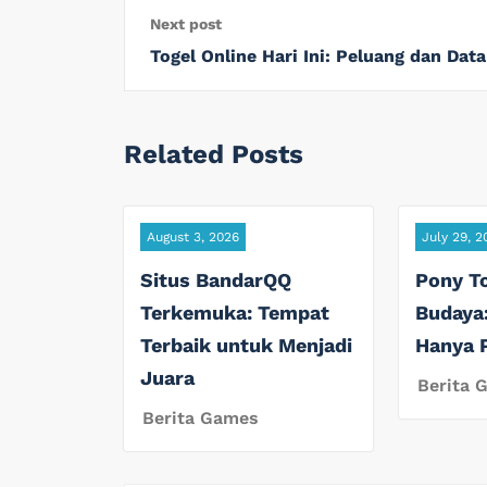
Next post
Togel Online Hari Ini: Peluang dan Dat
Related Posts
August 3, 2026
July 29, 2
Situs BandarQQ
Pony To
Terkemuka: Tempat
Budaya:
Terbaik untuk Menjadi
Hanya 
Juara
Berita 
Berita Games