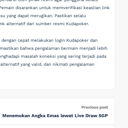
emain disarankan untuk memverifikasi keaslian link
alsu yang dapat merugikan. Pastikan selalu
nk alternatif dari sumber resmi Kudapoker.
at dengan cepat melakukan login Kudapoker dan
memastikan bahwa pengalaman bermain menjadi lebih
ghadapi masalah koneksi yang sering terjadi pada
 alternatif yang valid, dan nikmati pengalaman
Previous post
Menemukan Angka Emas lewat Live Draw SGP