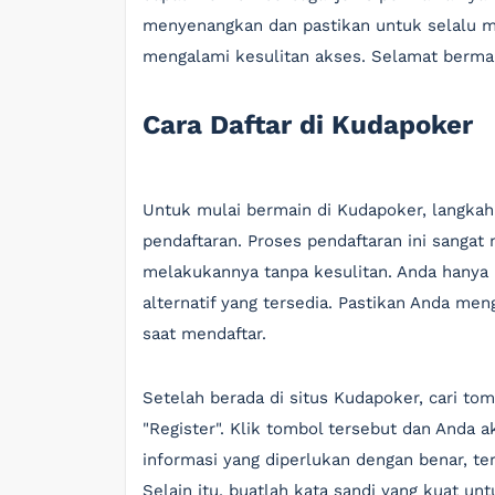
menyenangkan dan pastikan untuk selalu me
mengalami kesulitan akses. Selamat berma
Cara Daftar di Kudapoker
Untuk mulai bermain di Kudapoker, langka
pendaftaran. Proses pendaftaran ini sangat
melakukannya tanpa kesulitan. Anda hanya 
alternatif yang tersedia. Pastikan Anda me
saat mendaftar.
Setelah berada di situs Kudapoker, cari tom
"Register". Klik tombol tersebut dan Anda a
informasi yang diperlukan dengan benar, t
Selain itu, buatlah kata sandi yang kuat u