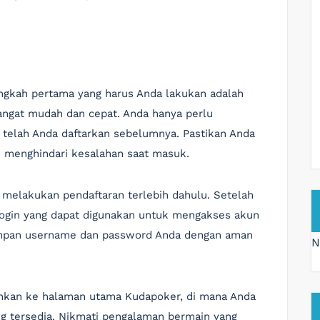
ngkah pertama yang harus Anda lakukan adalah
angat mudah dan cepat. Anda hanya perlu
elah Anda daftarkan sebelumnya. Pastikan Anda
 menghindari kesalahan saat masuk.
 melakukan pendaftaran terlebih dahulu. Setelah
login yang dapat digunakan untuk mengakses akun
impan username dan password Anda dengan aman
N
rahkan ke halaman utama Kudapoker, di mana Anda
ng tersedia. Nikmati pengalaman bermain yang