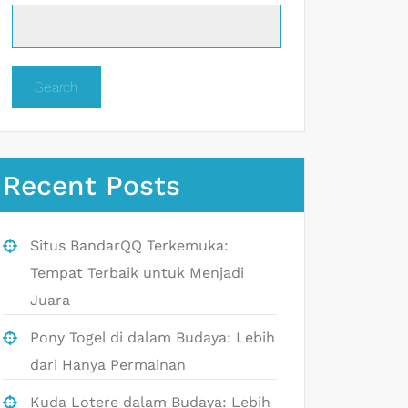
Search
Recent Posts
Situs BandarQQ Terkemuka:
Tempat Terbaik untuk Menjadi
Juara
Pony Togel di dalam Budaya: Lebih
dari Hanya Permainan
Kuda Lotere dalam Budaya: Lebih