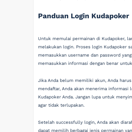
Panduan Login Kudapoker
Untuk memulai permainan di Kudapoker, la
melakukan login. Proses login Kudapoker s
memasukkan username dan password yang t
memasukkan informasi dengan benar untuk
Jika Anda belum memiliki akun, Anda harus
mendaftar, Anda akan menerima informasi 
Kudapoker Anda. Jangan lupa untuk meny
agar tidak terlupakan.
Setelah successfully login, Anda akan dia
dapat memilih berbagai jenis permainan ya