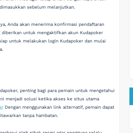
 dimasukkan sebelum melanjutkan.
nya, Anda akan menerima konfirmasi pendaftaran
ng diberikan untuk mengaktifkan akun Kudapoker
 siap untuk melakukan login Kudapoker dan mulai
a.
dapoker, penting bagi para pemain untuk mengetahui
f ini menjadi solusi ketika akses ke situs utama
er
Dengan menggunakan link alternatif, pemain dapat
ditawarkan tanpa hambatan.
iperbarui oleh pihak resmi agar pengguna selalu