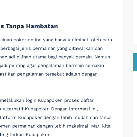
ses Tanpa Hambatan
ainan poker online yang banyak diminati oleh para
 berbagai jenis permainan yang ditawarkan dan
enjadi pilihan utama bagi banyak pemain. Namun,
jadi penting agar pengalaman bermain semakin
stikan pengalaman tersebut adalah dengan
 melakukan login Kudapoker, proses daftar
alternatif Kudapoker. Dengan informasi ini,
latform Kudapoker dengan lebih mudah dan tanpa
omen permainan dengan lebih maksimal. Mari kita
ing terkait Kudapoker.