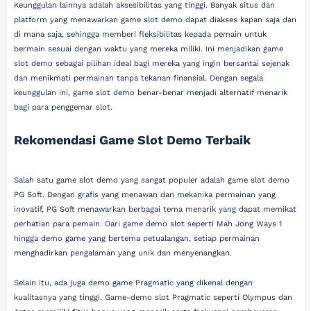
Keunggulan lainnya adalah aksesibilitas yang tinggi. Banyak situs dan
platform yang menawarkan game slot demo dapat diakses kapan saja dan
di mana saja, sehingga memberi fleksibilitas kepada pemain untuk
bermain sesuai dengan waktu yang mereka miliki. Ini menjadikan game
slot demo sebagai pilihan ideal bagi mereka yang ingin bersantai sejenak
dan menikmati permainan tanpa tekanan finansial. Dengan segala
keunggulan ini, game slot demo benar-benar menjadi alternatif menarik
bagi para penggemar slot.
Rekomendasi Game Slot Demo Terbaik
Salah satu game slot demo yang sangat populer adalah game slot demo
PG Soft. Dengan grafis yang menawan dan mekanika permainan yang
inovatif, PG Soft menawarkan berbagai tema menarik yang dapat memikat
perhatian para pemain. Dari game demo slot seperti Mah Jong Ways 1
hingga demo game yang bertema petualangan, setiap permainan
menghadirkan pengalaman yang unik dan menyenangkan.
Selain itu, ada juga demo game Pragmatic yang dikenal dengan
kualitasnya yang tinggi. Game-demo slot Pragmatic seperti Olympus dan