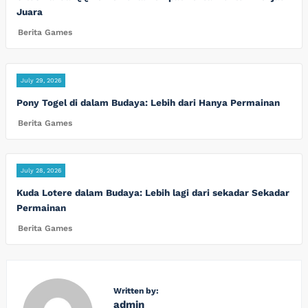
Juara
Berita Games
July 29, 2026
Pony Togel di dalam Budaya: Lebih dari Hanya Permainan
Berita Games
July 28, 2026
Kuda Lotere dalam Budaya: Lebih lagi dari sekadar Sekadar
Permainan
Berita Games
Written by:
admin