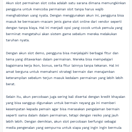
Akun slot permainan slot coba adalah satu sarana dimana memungkinkan
pengguna untuk mencoba permainan slot tanpa harus wajib
menghabiskan uang nyata. Dengan menggunakan akun ini, pengguna bisa
masuk ke bermacam-macam jenis game slot online dari vendor seperti
dengan tanpa biaya. Hal ini menjadi opsi yang cocok untuk pemula yang
berminat mengetahui akan sistem game sebelum mereka melakukan
taruhan nyata.
Dengan akun slot demo, pengguna bisa menjelajahi berbagai fitur dan
tema yang ditawarkan dalam permainan. Mereka bisa mempelajari
bagaimana kerja ikon, bonus, serta fitur lainnya tanpa tekanan. Hal ini
amat berguna untuk memahami strategi bermain dan menajamkan
keterampilan sebelum terjun masuk kedalam permainan yang lebih lebih
berat.
Selain itu, akun percobaan juga sering kali disertai dengan kredit khayalan
yang bisa sanggup digunakan untuk bermain neyang ga ini memberi
kesempatan kepada pemain agar bisa merasakan pengalaman bermain
seperti sama dalam dalam permainan, tetapi dengan resiko yang jauh
lebih lebih. Dengan demikian, akun slot percobaan berfungsi sebagai
media pengenalan yang sempurna untuk siapa yang ingin ingin bermula