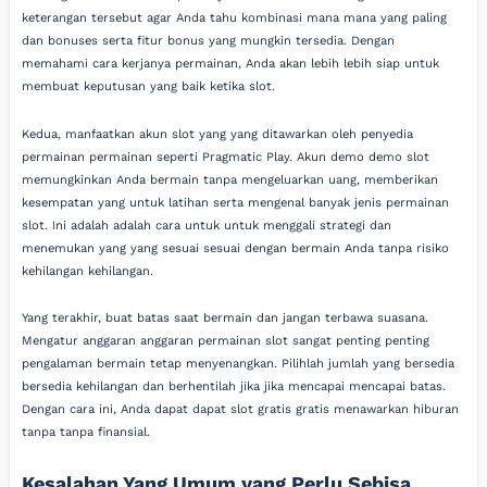
keterangan tersebut agar Anda tahu kombinasi mana mana yang paling
dan bonuses serta fitur bonus yang mungkin tersedia. Dengan
memahami cara kerjanya permainan, Anda akan lebih lebih siap untuk
membuat keputusan yang baik ketika slot.
Kedua, manfaatkan akun slot yang yang ditawarkan oleh penyedia
permainan permainan seperti Pragmatic Play. Akun demo demo slot
memungkinkan Anda bermain tanpa mengeluarkan uang, memberikan
kesempatan yang untuk latihan serta mengenal banyak jenis permainan
slot. Ini adalah adalah cara untuk untuk menggali strategi dan
menemukan yang yang sesuai sesuai dengan bermain Anda tanpa risiko
kehilangan kehilangan.
Yang terakhir, buat batas saat bermain dan jangan terbawa suasana.
Mengatur anggaran anggaran permainan slot sangat penting penting
pengalaman bermain tetap menyenangkan. Pilihlah jumlah yang bersedia
bersedia kehilangan dan berhentilah jika jika mencapai mencapai batas.
Dengan cara ini, Anda dapat dapat slot gratis gratis menawarkan hiburan
tanpa tanpa finansial.
Kesalahan Yang Umum yang Perlu Sebisa