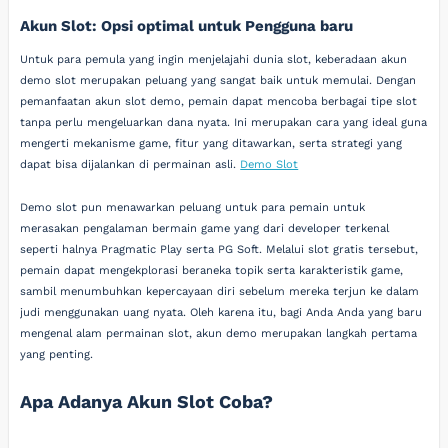
Akun Slot: Opsi optimal untuk Pengguna baru
Untuk para pemula yang ingin menjelajahi dunia slot, keberadaan akun
demo slot merupakan peluang yang sangat baik untuk memulai. Dengan
pemanfaatan akun slot demo, pemain dapat mencoba berbagai tipe slot
tanpa perlu mengeluarkan dana nyata. Ini merupakan cara yang ideal guna
mengerti mekanisme game, fitur yang ditawarkan, serta strategi yang
dapat bisa dijalankan di permainan asli.
Demo Slot
Demo slot pun menawarkan peluang untuk para pemain untuk
merasakan pengalaman bermain game yang dari developer terkenal
seperti halnya Pragmatic Play serta PG Soft. Melalui slot gratis tersebut,
pemain dapat mengekplorasi beraneka topik serta karakteristik game,
sambil menumbuhkan kepercayaan diri sebelum mereka terjun ke dalam
judi menggunakan uang nyata. Oleh karena itu, bagi Anda Anda yang baru
mengenal alam permainan slot, akun demo merupakan langkah pertama
yang penting.
Apa Adanya Akun Slot Coba?