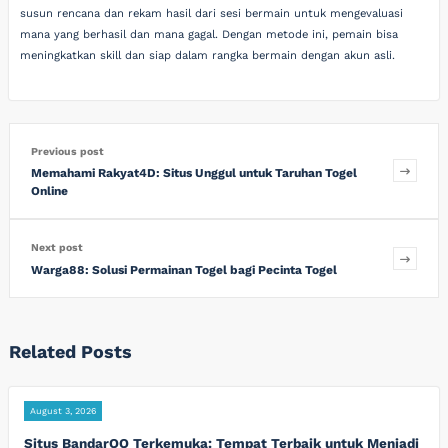
susun rencana dan rekam hasil dari sesi bermain untuk mengevaluasi
mana yang berhasil dan mana gagal. Dengan metode ini, pemain bisa
meningkatkan skill dan siap dalam rangka bermain dengan akun asli.
Previous post
Memahami Rakyat4D: Situs Unggul untuk Taruhan Togel
Online
Next post
Warga88: Solusi Permainan Togel bagi Pecinta Togel
Related Posts
August 3, 2026
Situs BandarQQ Terkemuka: Tempat Terbaik untuk Menjadi