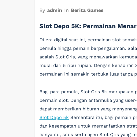
By
admin
In
Berita Games
Slot Depo 5K: Permainan Menar
Di era digital saat ini, permainan slot sema
pemula hingga pemain berpengalaman. Salah
adalah Slot Qris, yang menawarkan kemud
mulai dari 5 ribu rupiah. Dengan kehadira
permainan ini semakin terbuka luas tanpa 
Bagi para pemula, Slot Qris 5k merupakan 
bermain slot. Dengan antarmuka yang user-
dapat memberikan hiburan yang menyenang
Slot Depo 5k
Sementara itu, bagi pemain p
dan kesempatan untuk memanfaatkan strate
hanya itu, situs serta agen Slot Qris yan