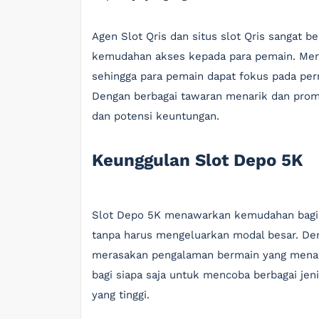
Agen Slot Qris dan situs slot Qris sangat 
kemudahan akses kepada para pemain. Mer
sehingga para pemain dapat fokus pada pe
Dengan berbagai tawaran menarik dan promo
dan potensi keuntungan.
Keunggulan Slot Depo 5K
Slot Depo 5K menawarkan kemudahan bagi 
tanpa harus mengeluarkan modal besar. Den
merasakan pengalaman bermain yang mena
bagi siapa saja untuk mencoba berbagai jeni
yang tinggi.