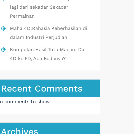
lagi dari sekadar Sekadar
Permainan
Maha 4D:Rahasia Keberhasilan di
dalam Industri Perjudian
Kumpulan Hasil Toto Macau: Dari
4D ke 5D, Apa Bedanya?
Recent Comments
o comments to show.
Archives