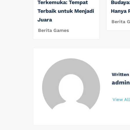
Terkemuka: Tempat
Budaya:
Terbaik untuk Menjadi
Hanya 
Juara
Berita 
Berita Games
Written
admin
View Al