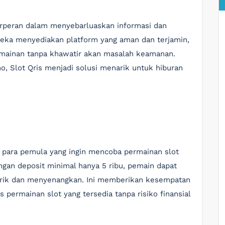
berperan dalam menyebarluaskan informasi dan
eka menyediakan platform yang aman dan terjamin,
rmainan tanpa khawatir akan masalah keamanan.
, Slot Qris menjadi solusi menarik untuk hiburan
para pemula yang ingin mencoba permainan slot
gan deposit minimal hanya 5 ribu, pemain dapat
rik dan menyenangkan. Ini memberikan kesempatan
s permainan slot yang tersedia tanpa risiko finansial