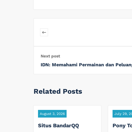
Next post
IDN: Memahami Permainan dan Peluan
Related Posts
August 3, 2026
July 29, 2
Situs BandarQQ
Pony To