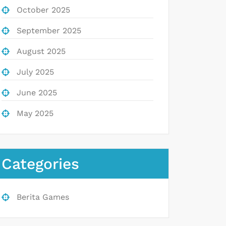
October 2025
September 2025
August 2025
July 2025
June 2025
May 2025
Categories
Berita Games