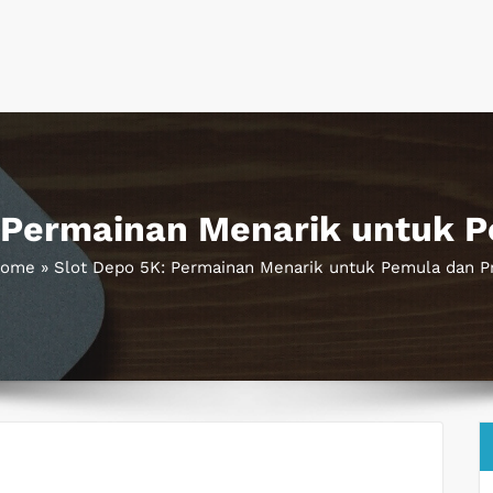
: Permainan Menarik untuk P
ome
»
Slot Depo 5K: Permainan Menarik untuk Pemula dan P