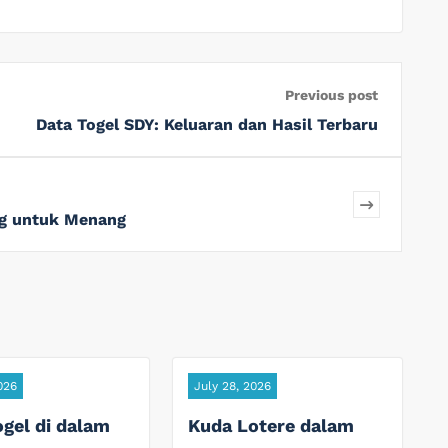
Previous post
Data Togel SDY: Keluaran dan Hasil Terbaru
g untuk Menang
026
July 28, 2026
gel di dalam
Kuda Lotere dalam