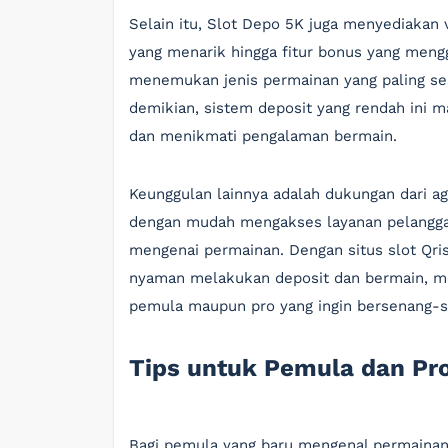
Selain itu, Slot Depo 5K juga menyediakan 
yang menarik hingga fitur bonus yang men
menemukan jenis permainan yang paling ses
demikian, sistem deposit yang rendah ini
dan menikmati pengalaman bermain.
Keunggulan lainnya adalah dukungan dari ag
dengan mudah mengakses layanan pelanggan
mengenai permainan. Dengan situs slot Qri
nyaman melakukan deposit dan bermain, men
pemula maupun pro yang ingin bersenang-s
Tips untuk Pemula dan Pr
Bagi pemula yang baru mengenal permainan