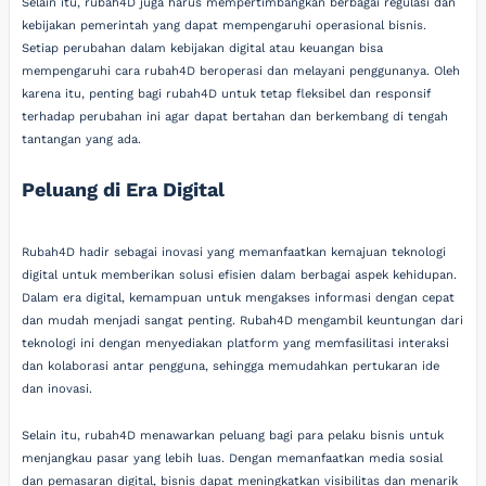
Selain itu, rubah4D juga harus mempertimbangkan berbagai regulasi dan
kebijakan pemerintah yang dapat mempengaruhi operasional bisnis.
Setiap perubahan dalam kebijakan digital atau keuangan bisa
mempengaruhi cara rubah4D beroperasi dan melayani penggunanya. Oleh
karena itu, penting bagi rubah4D untuk tetap fleksibel dan responsif
terhadap perubahan ini agar dapat bertahan dan berkembang di tengah
tantangan yang ada.
Peluang di Era Digital
Rubah4D hadir sebagai inovasi yang memanfaatkan kemajuan teknologi
digital untuk memberikan solusi efisien dalam berbagai aspek kehidupan.
Dalam era digital, kemampuan untuk mengakses informasi dengan cepat
dan mudah menjadi sangat penting. Rubah4D mengambil keuntungan dari
teknologi ini dengan menyediakan platform yang memfasilitasi interaksi
dan kolaborasi antar pengguna, sehingga memudahkan pertukaran ide
dan inovasi.
Selain itu, rubah4D menawarkan peluang bagi para pelaku bisnis untuk
menjangkau pasar yang lebih luas. Dengan memanfaatkan media sosial
dan pemasaran digital, bisnis dapat meningkatkan visibilitas dan menarik