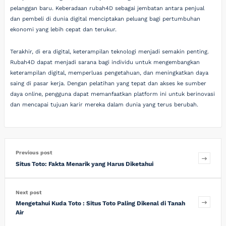
pelanggan baru. Keberadaan rubah4D sebagai jembatan antara penjual
dan pembeli di dunia digital menciptakan peluang bagi pertumbuhan
ekonomi yang lebih cepat dan terukur.
Terakhir, di era digital, keterampilan teknologi menjadi semakin penting.
Rubah4D dapat menjadi sarana bagi individu untuk mengembangkan
keterampilan digital, memperluas pengetahuan, dan meningkatkan daya
saing di pasar kerja. Dengan pelatihan yang tepat dan akses ke sumber
daya online, pengguna dapat memanfaatkan platform ini untuk berinovasi
dan mencapai tujuan karir mereka dalam dunia yang terus berubah.
Previous post
Situs Toto: Fakta Menarik yang Harus Diketahui
Next post
Mengetahui Kuda Toto : Situs Toto Paling Dikenal di Tanah
Air