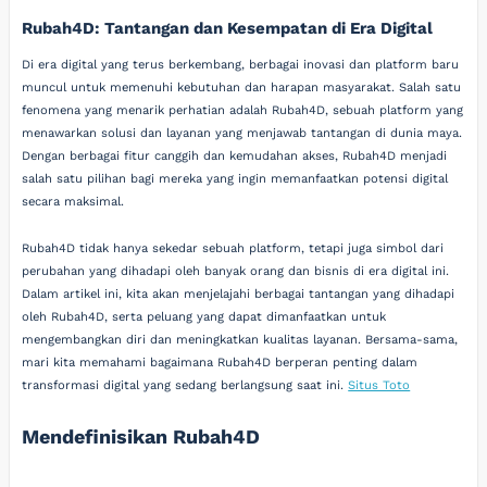
Rubah4D: Tantangan dan Kesempatan di Era Digital
Di era digital yang terus berkembang, berbagai inovasi dan platform baru
muncul untuk memenuhi kebutuhan dan harapan masyarakat. Salah satu
fenomena yang menarik perhatian adalah Rubah4D, sebuah platform yang
menawarkan solusi dan layanan yang menjawab tantangan di dunia maya.
Dengan berbagai fitur canggih dan kemudahan akses, Rubah4D menjadi
salah satu pilihan bagi mereka yang ingin memanfaatkan potensi digital
secara maksimal.
Rubah4D tidak hanya sekedar sebuah platform, tetapi juga simbol dari
perubahan yang dihadapi oleh banyak orang dan bisnis di era digital ini.
Dalam artikel ini, kita akan menjelajahi berbagai tantangan yang dihadapi
oleh Rubah4D, serta peluang yang dapat dimanfaatkan untuk
mengembangkan diri dan meningkatkan kualitas layanan. Bersama-sama,
mari kita memahami bagaimana Rubah4D berperan penting dalam
transformasi digital yang sedang berlangsung saat ini.
Situs Toto
Mendefinisikan Rubah4D