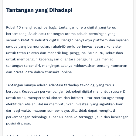
Tantangan yang Dihadapi
Rubah4D menghadapi berbagai tantangan di era digital yang terus
berkembang. Salah satu tantangan utama adalah persaingan yang
semakin ketat di industri digital. Dengan banyaknya platform dan layanan
serupa yang bermunculan, rubah4D perlu berinovasi secara konsisten
untuk tetap relevan dan menarik bagi pengguna. Selain itu, kebutuhan
untuk membangun kepercayaan di antara pengguna juga menjadi
tantangan tersendiri, mengingat adanya kekhawatiran tentang keamanan
dan privasi data dalam transaksi online.
Tantangan lainnya adalah adaptasi terhadap teknologi yang terus
berubah. Kecepatan perkembangan teknologi digital menuntut rubah4D
untuk selalu memperbarui sistem dan infrastruktur mereka agar tetap
efektif dan efisien. Hal ini membutuhkan investasi yang signifikan baik
dari segi waktu maupun sumber daya. Jika tidak dapat mengikuti
perkembangan teknologi, rubah4D berisiko tertinggal jauh dan kehilangan
posisi di pasar.