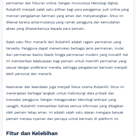
permainan dan hiburan online. Dengan munculnya teknologi digital,
Rubah4D menjadi salah satu pilihan bagi para penggemar judi online yang
mencari pengalaman bermain yang aman dan menyenangkan. Situs ini
dikenal karena antarmukanya yang ramah pengguna dan kemudahan
akses yang ditawarkannya kepada para pemain.
Salah satu fitur menarik dari Rubah4D adalah ragam permainan yang
tersedia. Pengguna dapat menemukan berbagai jenis permainan, mulai
dari permainan kasino klasik hingga permainan modern yang inovatif. Hal
ini memberikan keleluasaan bagi pemain untuk memilih permainan yang
sesuai dengan preferensi mereka, sehingga pengalaman bermain menjadi
lebih personal dan menarik.
Keamanan dan keandalan juga menjadi fokus utama Rubah4D. Situs ini
menerapkan berbagai langkah untuk melindungi data pribadi dan
transaksi pengguna. Dengan menggunakan teknologi enkripsi yang
canggih, Rubah4D memastikan bahwa semua informasi yang dibagikan
oleh pemain tetap aman. Ini adalah salah satu alasan mengapa banyak
pemain merasa nyaman dan percaya untuk bermain di platform ini.
Fitur dan Kelebihan