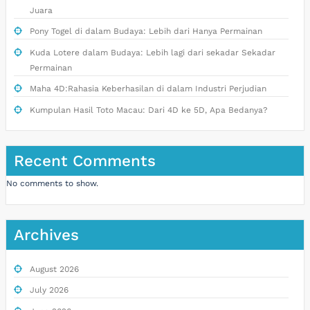
Juara
Pony Togel di dalam Budaya: Lebih dari Hanya Permainan
Kuda Lotere dalam Budaya: Lebih lagi dari sekadar Sekadar
Permainan
Maha 4D:Rahasia Keberhasilan di dalam Industri Perjudian
Kumpulan Hasil Toto Macau: Dari 4D ke 5D, Apa Bedanya?
Recent Comments
No comments to show.
Archives
August 2026
July 2026