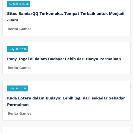
August 3, 2026
Situs BandarQQ Terkemuka: Tempat Terbaik untuk Menjadi
Juara
Berita Games
July 29, 2026
Pony Togel di dalam Budaya: Lebih dari Hanya Permainan
Berita Games
July 28, 2026
Kuda Lotere dalam Budaya: Lebih lagi dari sekadar Sekadar
Permainan
Berita Games