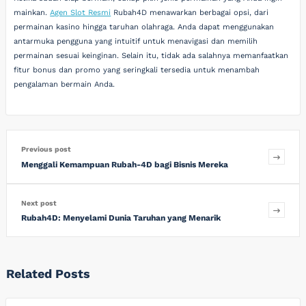
mainkan.
Agen Slot Resmi
Rubah4D menawarkan berbagai opsi, dari
permainan kasino hingga taruhan olahraga. Anda dapat menggunakan
antarmuka pengguna yang intuitif untuk menavigasi dan memilih
permainan sesuai keinginan. Selain itu, tidak ada salahnya memanfaatkan
fitur bonus dan promo yang seringkali tersedia untuk menambah
pengalaman bermain Anda.
Previous post
Menggali Kemampuan Rubah-4D bagi Bisnis Mereka
Next post
Rubah4D: Menyelami Dunia Taruhan yang Menarik
Related Posts