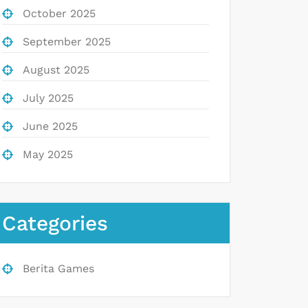
October 2025
September 2025
August 2025
July 2025
June 2025
May 2025
Categories
Berita Games