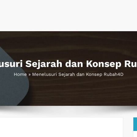
usuri Sejarah dan Konsep R
Home
»
Menelusuri Sejarah dan Konsep Rubah4D