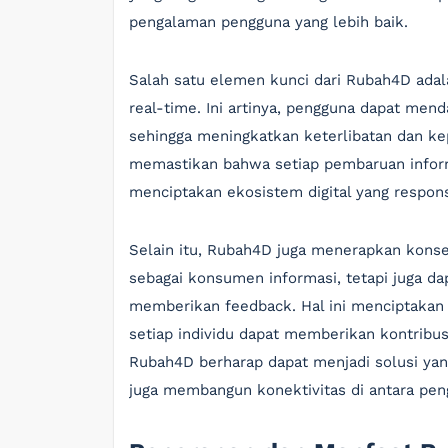
pengalaman pengguna yang lebih baik.
Salah satu elemen kunci dari Rubah4D ada
real-time. Ini artinya, pengguna dapat men
sehingga meningkatkan keterlibatan dan ke
memastikan bahwa setiap pembaruan inform
menciptakan ekosistem digital yang respons
Selain itu, Rubah4D juga menerapkan konsep
sebagai konsumen informasi, tetapi juga dap
memberikan feedback. Hal ini menciptakan k
setiap individu dapat memberikan kontribus
Rubah4D berharap dapat menjadi solusi yan
juga membangun konektivitas di antara pen