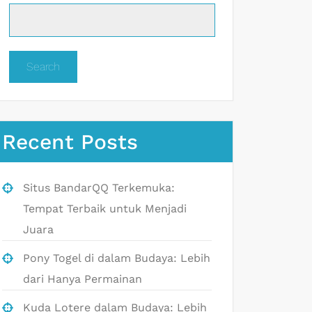
Search
Recent Posts
Situs BandarQQ Terkemuka:
Tempat Terbaik untuk Menjadi
Juara
Pony Togel di dalam Budaya: Lebih
dari Hanya Permainan
Kuda Lotere dalam Budaya: Lebih