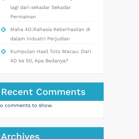
lagi dari sekadar Sekadar
Permainan
Maha 4D:Rahasia Keberhasilan di
dalam Industri Perjudian
Kumpulan Hasil Toto Macau: Dari
4D ke 5D, Apa Bedanya?
Recent Comments
o comments to show.
Archives