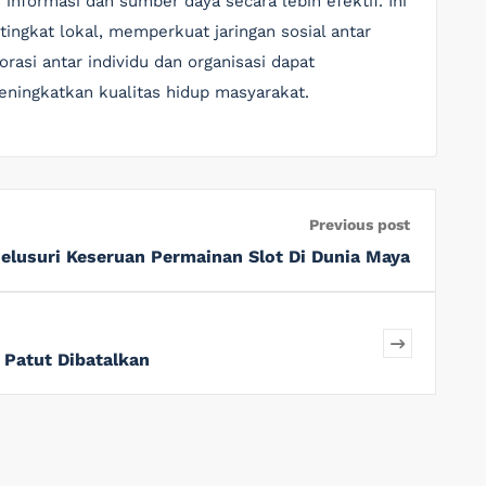
 informasi dan sumber daya secara lebih efektif. Ini
ingkat lokal, memperkuat jaringan sosial antar
rasi antar individu dan organisasi dapat
ingkatkan kualitas hidup masyarakat.
Previous post
elusuri Keseruan Permainan Slot Di Dunia Maya
 Patut Dibatalkan