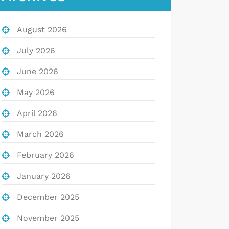
August 2026
July 2026
June 2026
May 2026
April 2026
March 2026
February 2026
January 2026
December 2025
November 2025