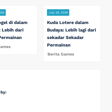
026
July 28, 2026
gel di dalam
Kuda Lotere dalam
 Lebih dari
Budaya: Lebih lagi dari
Permainan
sekadar Sekadar
Permainan
Games
Berita Games
 by: