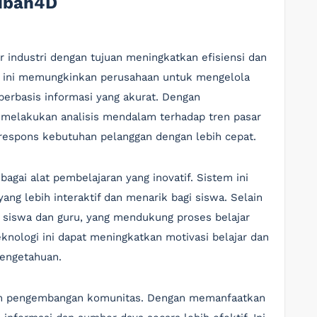
ubah4D
r industri dengan tujuan meningkatkan efisiensi dan
ogi ini memungkinkan perusahaan untuk mengelola
berbasis informasi yang akurat. Dengan
melakukan analisis mendalam terhadap tren pasar
respons kebutuhan pelanggan dengan lebih cepat.
agai alat pembelajaran yang inovatif. Sistem ini
g lebih interaktif dan menarik bagi siswa. Selain
r siswa dan guru, yang mendukung proses belajar
knologi ini dapat meningkatkan motivasi belajar dan
engetahuan.
alam pengembangan komunitas. Dengan memanfaatkan