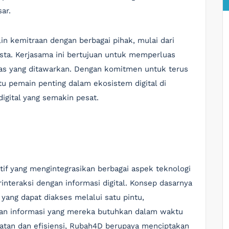
ar.
n kemitraan dengan berbagai pihak, mulai dari
sta. Kerjasama ini bertujuan untuk memperluas
tas yang ditawarkan. Dengan komitmen untuk terus
tu pemain penting dalam ekosistem digital di
digital yang semakin pesat.
f yang mengintegrasikan berbagai aspek teknologi
nteraksi dengan informasi digital. Konsep dasarnya
yang dapat diakses melalui satu pintu,
 informasi yang mereka butuhkan dalam waktu
tan dan efisiensi, Rubah4D berupaya menciptakan