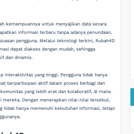
lah kemampuannya untuk menyajikan data secara
dapatkan informasi terbaru tanpa adanya penundaan,
puasan pengguna. Melalui teknologi terkini, Rubah4D
asi dapat diakses dengan mudah, sehingga
if dan dinamis.
 interaktivitas yang tinggi. Pengguna tidak hanya
at berpartisipasi aktif dalam proses berbagi dan
omunitas yang lebih erat dan kolaboratif, di mana
i mereka. Dengan menerapkan nilai-nilai tersebut,
g tidak hanya memenuhi kebutuhan informasi, tetapi
ggunanya.