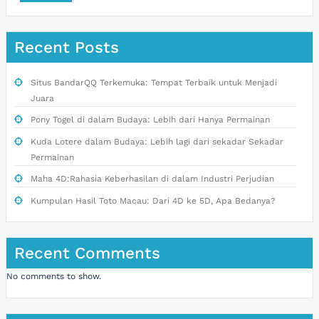
Recent Posts
Situs BandarQQ Terkemuka: Tempat Terbaik untuk Menjadi
Juara
Pony Togel di dalam Budaya: Lebih dari Hanya Permainan
Kuda Lotere dalam Budaya: Lebih lagi dari sekadar Sekadar
Permainan
Maha 4D:Rahasia Keberhasilan di dalam Industri Perjudian
Kumpulan Hasil Toto Macau: Dari 4D ke 5D, Apa Bedanya?
Recent Comments
No comments to show.