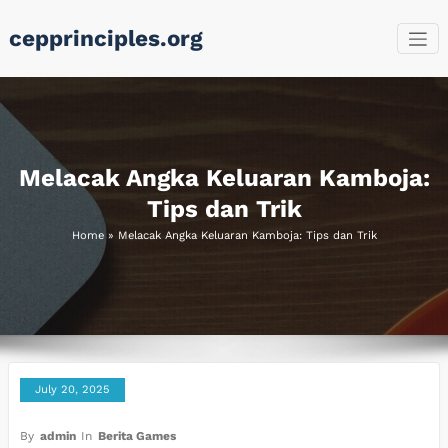
Skip
cepprinciples.org
to
content
Melacak Angka Keluaran Kamboja:
Tips dan Trik
Home
»
Melacak Angka Keluaran Kamboja: Tips dan Trik
July 20, 2025
By
admin
In
Berita Games