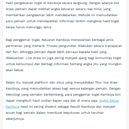
hasil pengeluaran togel di Kamboja secara langsung. Dengan adanya live
draw, pemain dapat melihat angka keluaran secara real-time, yang
memberikan pengalaman lebih mendebarkan. Metode ini memudahkan
para pemain untuk mendapatkan informasi terkini mengenai hasil togel
tanpa harus menunggu lama.
Bagi penggemar togel, Keluaran Kamboja menawarkan berbagai jenis
permainan yang menarik. Proses pengundian dilakukan secara transparan
dan fair, sehingga pemain dapat lebih percaya kepada hasil yang
dikeluarkan. Live draw ini juga sering menjadi ajang bagi komunitas togel
untuk berkumpul dan berbagi informasi tentang angka jitu yang mungkin
akan keluar.
Selain itu, banyak platform dan situs yang menyediakan fitur live draw
Kamboja, yang memudahkan akses bagi semua kalangan pemain. Dengan
teknologi yang semakin berkembang, para penggemar togel Kamboja kini
dapat mengikuti hasil undian kapan saja dan di mana saja.
Angka Keluar
Kamboja
Hasil ini sering disebut sebagai Result Kamboja dan menjadi
acuan bagi pemain dalam membuat keputusan untuk taruhan
selanjutnya.