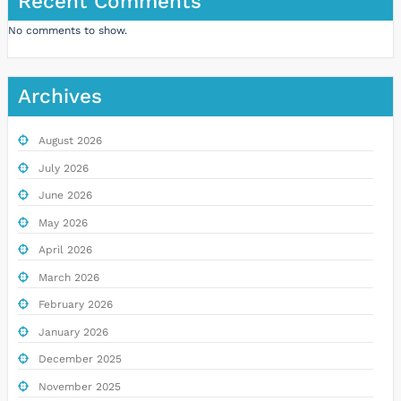
Recent Comments
No comments to show.
Archives
August 2026
July 2026
June 2026
May 2026
April 2026
March 2026
February 2026
January 2026
December 2025
November 2025