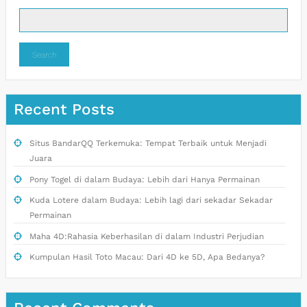
Search
Recent Posts
Situs BandarQQ Terkemuka: Tempat Terbaik untuk Menjadi
Juara
Pony Togel di dalam Budaya: Lebih dari Hanya Permainan
Kuda Lotere dalam Budaya: Lebih lagi dari sekadar Sekadar
Permainan
Maha 4D:Rahasia Keberhasilan di dalam Industri Perjudian
Kumpulan Hasil Toto Macau: Dari 4D ke 5D, Apa Bedanya?