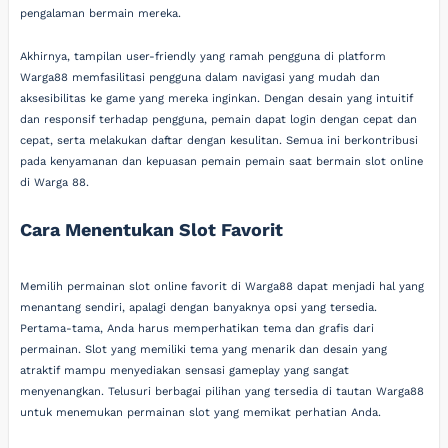
pengalaman bermain mereka.
Akhirnya, tampilan user-friendly yang ramah pengguna di platform
Warga88 memfasilitasi pengguna dalam navigasi yang mudah dan
aksesibilitas ke game yang mereka inginkan. Dengan desain yang intuitif
dan responsif terhadap pengguna, pemain dapat login dengan cepat dan
cepat, serta melakukan daftar dengan kesulitan. Semua ini berkontribusi
pada kenyamanan dan kepuasan pemain pemain saat bermain slot online
di Warga 88.
Cara Menentukan Slot Favorit
Memilih permainan slot online favorit di Warga88 dapat menjadi hal yang
menantang sendiri, apalagi dengan banyaknya opsi yang tersedia.
Pertama-tama, Anda harus memperhatikan tema dan grafis dari
permainan. Slot yang memiliki tema yang menarik dan desain yang
atraktif mampu menyediakan sensasi gameplay yang sangat
menyenangkan. Telusuri berbagai pilihan yang tersedia di tautan Warga88
untuk menemukan permainan slot yang memikat perhatian Anda.