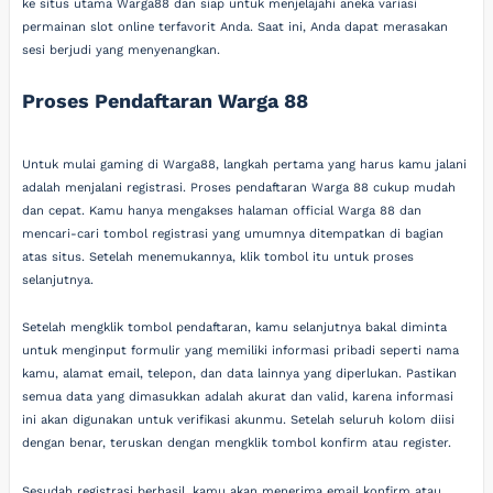
ke situs utama Warga88 dan siap untuk menjelajahi aneka variasi
permainan slot online terfavorit Anda. Saat ini, Anda dapat merasakan
sesi berjudi yang menyenangkan.
Proses Pendaftaran Warga 88
Untuk mulai gaming di Warga88, langkah pertama yang harus kamu jalani
adalah menjalani registrasi. Proses pendaftaran Warga 88 cukup mudah
dan cepat. Kamu hanya mengakses halaman official Warga 88 dan
mencari-cari tombol registrasi yang umumnya ditempatkan di bagian
atas situs. Setelah menemukannya, klik tombol itu untuk proses
selanjutnya.
Setelah mengklik tombol pendaftaran, kamu selanjutnya bakal diminta
untuk menginput formulir yang memiliki informasi pribadi seperti nama
kamu, alamat email, telepon, dan data lainnya yang diperlukan. Pastikan
semua data yang dimasukkan adalah akurat dan valid, karena informasi
ini akan digunakan untuk verifikasi akunmu. Setelah seluruh kolom diisi
dengan benar, teruskan dengan mengklik tombol konfirm atau register.
Sesudah registrasi berhasil, kamu akan menerima email konfirm atau