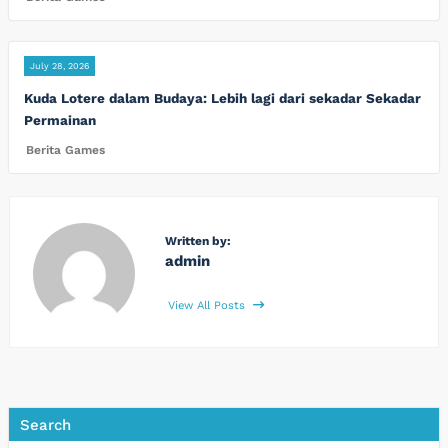
July 28, 2026
Kuda Lotere dalam Budaya: Lebih lagi dari sekadar Sekadar
Permainan
Berita Games
Written by:
admin
View All Posts
Search