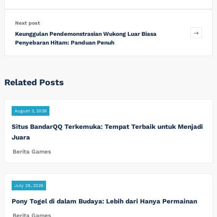
Next post
Keunggulan Pendemonstrasian Wukong Luar Biasa
Penyebaran Hitam: Panduan Penuh
Related Posts
August 3, 2026
Situs BandarQQ Terkemuka: Tempat Terbaik untuk Menjadi
Juara
Berita Games
July 29, 2026
Pony Togel di dalam Budaya: Lebih dari Hanya Permainan
Berita Games