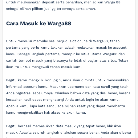
untuk melaksanakan deposit serta penarikan, menjadikan Warga 88
sebagai pilihan pilihan judi yg terpercaya serta aman.
Cara Masuk ke Warga88
Untuk memulai memulai sesi berjudi slot online di Warga88, tahap
pertama yang perlu kamu lakukan adalah melakukan masuk ke account
kamu. Sebagai langkah pertama, mampir ke situs utama Warga88 dan
carilah tombol masuk yang biasanya terletak di bagian atas situs. Tekan
ikon itu untuk mengawali tahap masuk kamu.
Begitu kamu mengklik ikon login, Anda akan diminta untuk memasukkan
informasi account kamu. Masukkan username dan kata sandi yang telah
Anda registrasi sebelumnya. Yakinkan bahwa data yang diisi benar, karena
kesalahan kecil dapat menghalangi Anda untuk login ke akun kamu.
Apabila kamu lupa kata sandi, ada pilihan reset yang dapat membantu
kamu mengembalikan hak akses ke akun kamu.
Begitu berhasil memasukkan data masuk yang tepat benar, klik ikon
masuk. Apabila seluruh langkah dilakukan secara benar, Anda akan dibawa