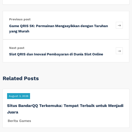
Previous post
Game QRIS 5K: Permainan Mengasyikkan dengan Taruhan
yang Murah
Next post
Slot QRIS dan Inovasi Pembayaran di Dunia Slot Online
Related Posts
August 3, 2026
Situs BandarQQ Terkemuka: Tempat Terbaik untuk Menjadi
Juara
Berita Games