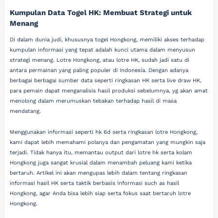
Kumpulan Data Togel HK: Membuat Strategi untuk
Menang
Di dalam dunia judi, khususnya togel Hongkong, memiliki akses terhadap
kumpulan informasi yang tepat adalah kunci utama dalam menyusun
strategi menang. Lotre Hongkong, atau lotre HK, sudah jadi satu di
antara permainan yang paling populer di Indonesia. Dengan adanya
berbagai berbagai sumber data seperti ringkasan HK serta live draw HK,
para pemain dapat menganalisis hasil produksi sebelumnya, yg akan amat
menolong dalam merumuskan tebakan terhadap hasil di masa
mendatang.
Menggunakan informasi seperti hk 6d serta ringkasan lotre Hongkong,
kami dapat lebih memahami polanya dan pengamatan yang mungkin saja
terjadi. Tidak hanya itu, memantau output dari lotre hk serta kolam
Hongkong juga sangat krusial dalam menambah peluang kami ketika
bertaruh. Artikel ini akan mengupas lebih dalam tentang ringkasan
informasi hasil HK serta taktik berbasis informasi such as hasil
Hongkong, agar Anda bisa lebih siap serta fokus saat bertaruh lotre
Hongkong.