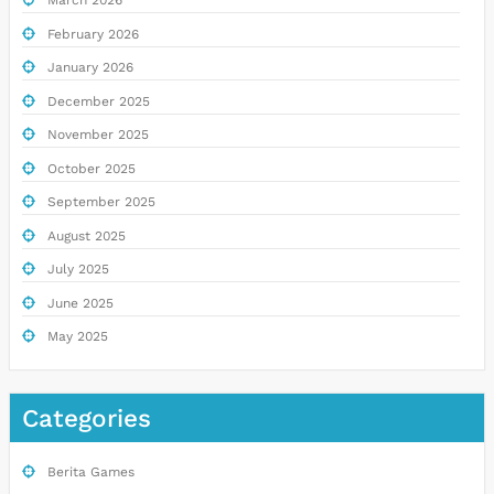
March 2026
February 2026
January 2026
December 2025
November 2025
October 2025
September 2025
August 2025
July 2025
June 2025
May 2025
Categories
Berita Games