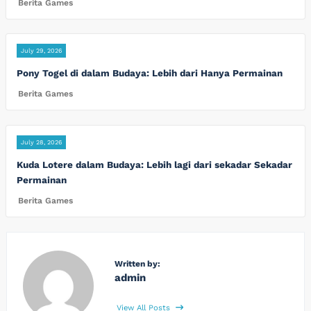
Berita Games
July 29, 2026
Pony Togel di dalam Budaya: Lebih dari Hanya Permainan
Berita Games
July 28, 2026
Kuda Lotere dalam Budaya: Lebih lagi dari sekadar Sekadar
Permainan
Berita Games
Written by:
admin
View All Posts