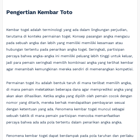
Pengertian Kembar Toto
Kembar togel adalah terminologi yang ada dalam lingkungan perjudian,
terutama di konteks permainan togel. Konsep pasangan angka mengacu
pada sebuah angka dan lebih yang memiliki memiliki kesamaan atau
hubungan tertentu pada penarikan angka togel. Seringkali, partisipan
percaya bahwa angka-angka ini memiliki peluang lebih tinggi untuk keluar,
jadi para pemain seringkali memilih kombinasi angka yang terlihat kembar
agar menambah kemungkinan mereka sendiri di memenangkan kompetisi.
Permainan togel itu adalah bentuk taruh di mana terlibat memilih angka,
di mana pemain meletakkan beberapa dana agar memprediksi angka yang
akan akan dihasilkan. Ketika angka yang dipilih oleh pemain cocok dengan
nomor yang ditarik, mereka berhak mendapatkan pembayaran sesuai
dengan ketentuan yang ada. Fenomena kembar togel muncul sebagai
sebuah taktik di mana pemain partisipan mencoba memanfaatkan
percaya bahwa ada ada pola tertentu dalam penarikan angka angka.
Fenomena kembar togel dapat berdampak pada pola taruhan dan perilaku