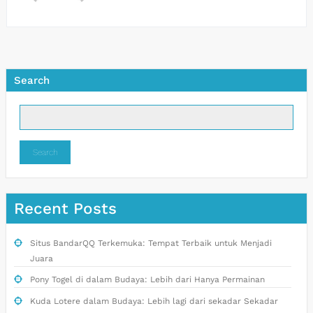
Search
Search
Recent Posts
Situs BandarQQ Terkemuka: Tempat Terbaik untuk Menjadi
Juara
Pony Togel di dalam Budaya: Lebih dari Hanya Permainan
Kuda Lotere dalam Budaya: Lebih lagi dari sekadar Sekadar