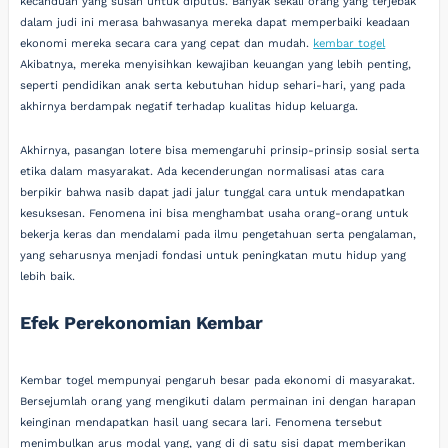
kecanduan yang susah untuk diputus. Banyak sekali orang yang terjebak
dalam judi ini merasa bahwasanya mereka dapat memperbaiki keadaan
ekonomi mereka secara cara yang cepat dan mudah.
kembar togel
Akibatnya, mereka menyisihkan kewajiban keuangan yang lebih penting,
seperti pendidikan anak serta kebutuhan hidup sehari-hari, yang pada
akhirnya berdampak negatif terhadap kualitas hidup keluarga.
Akhirnya, pasangan lotere bisa memengaruhi prinsip-prinsip sosial serta
etika dalam masyarakat. Ada kecenderungan normalisasi atas cara
berpikir bahwa nasib dapat jadi jalur tunggal cara untuk mendapatkan
kesuksesan. Fenomena ini bisa menghambat usaha orang-orang untuk
bekerja keras dan mendalami pada ilmu pengetahuan serta pengalaman,
yang seharusnya menjadi fondasi untuk peningkatan mutu hidup yang
lebih baik.
Efek Perekonomian Kembar
Kembar togel mempunyai pengaruh besar pada ekonomi di masyarakat.
Bersejumlah orang yang mengikuti dalam permainan ini dengan harapan
keinginan mendapatkan hasil uang secara lari. Fenomena tersebut
menimbulkan arus modal yang, yang di di satu sisi dapat memberikan