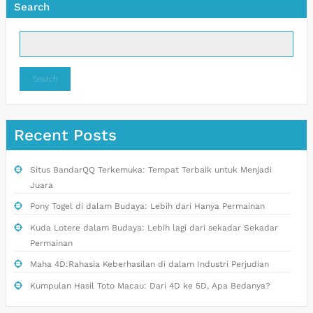
Search
Search
Recent Posts
Situs BandarQQ Terkemuka: Tempat Terbaik untuk Menjadi
Juara
Pony Togel di dalam Budaya: Lebih dari Hanya Permainan
Kuda Lotere dalam Budaya: Lebih lagi dari sekadar Sekadar
Permainan
Maha 4D:Rahasia Keberhasilan di dalam Industri Perjudian
Kumpulan Hasil Toto Macau: Dari 4D ke 5D, Apa Bedanya?