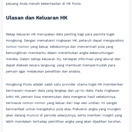
peluang Anda meraih keberhasilan di HK Pools.
Ulasan dan Keluaran HK
Rekap keluaran HK merupakan data penting bagi para pecinta togel
Hongkong. Dengan memahami ringkasan HK, petaruh dapat menganalisis
nomor-nomor yang keluar sebelumnya dan mencermati pola yang
kemungkinan membantu dalam menentukan angka keberuntungan
mereka. Dalam setiap keluaran itu, terdapat informasi yang akurat dan
dapat diakses secara langsung, yang membuat mempermudah para
pemain agar melakukan penelitian dan analisa.
Hongkong Pools adalah salah satu provider utama togel HK memberikan
bermacam-macam data yang lengkap dan up-to-date. Pada ringkasan
lotto HK, pemain bisa menemukan data mengenai hasil sebelumnya,
termasuk nomor-nomor yang keluar dari tiap sesi undian. Ini sangat
bermanfaat untuk mengetahui pola atau frekuensi angka yang mungkin
akan datang muncul di periode selanjutnya, serta memberi insight yang
lebih mendalam terhadap pemilihan angka yang akan dijadikan taruhan.