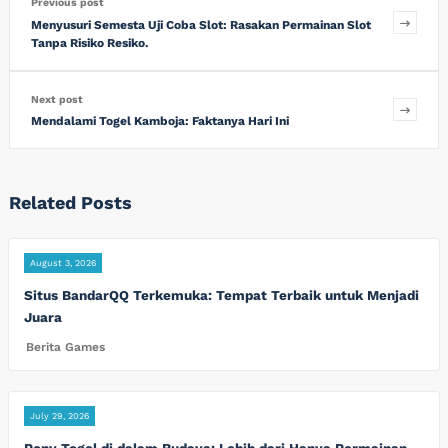
Previous post
Menyusuri Semesta Uji Coba Slot: Rasakan Permainan Slot
Tanpa Risiko Resiko.
Next post
Mendalami Togel Kamboja: Faktanya Hari Ini
Related Posts
August 3, 2026
Situs BandarQQ Terkemuka: Tempat Terbaik untuk Menjadi
Juara
Berita Games
July 29, 2026