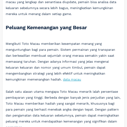
macau yang lengkap dan senantiasa diupdate, pemain bisa analisa data
keluaran sebelumnya secara lebih bagus, meningkatkan kemungkinan
mereka untuk menang dalam setiap game.
Peluang Kemenangan yang Besar
Mengikuti Toto Macau memberikan kesempatan menang yang
menguntungkan bagi para pemain. Sistem permainan yang transparan
dan berkeadilan membuat sejumlah orang merasa semakin yakin saat
memasang taruhan. Dengan adanya informasi yang jelas mengenai
keluaran keluaran dan nomor yang umum timbul, pemain dapat
mengembangkan strategi yang lebih efektif untuk meningkatkan
kemungkinan memenangkan hadiah.
data macau
Salah satu alasan utama mengapa Toto Macau menarik ialah persentase
pembayaran yang tinggi. Berbeda dengan banyak jenis perjudian yang lain,
Toto Macau memberikan hadiah yang sangat menarik, khususnya bagi
para pemain yang berhasil menebak angka dengan tepat. Dengan pattern
dan pengamatan data keluaran sebelumnya, pemain dapat meningkatkan
peluang mereka untuk mendapatkan kemenangan yang signifikan dalam