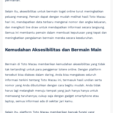
permainan.
Selain itu, aksesibilitas untuk bermain togel online turut meningkatkan
peluang menang. Pemain dapat dengan mudah melihat hasil Toto Macau
hari ini, mendapatkan data terbaru mengenai nomor dan angka keluaran,
dan mengikuti live draw untuk mendapatkan informasi secara langsung.
Semua ini membantu pemain dalam membuat keputusan yang tepat dan
meningkatkan pengalaman bermain mereka secara keseluruhan.
Kemudahan Aksesibilitas dan Bermain Main
Bermain di Toto Macau memberikan kemudahan aksesibilitas yang tidak
tak tertandingi untuk para penggemar lotere online. Dengan platform
tersebut bisa diakses dalam daring, Anda bisa mengakses seluruh
informasi terkini tentang Toto Macau ini, termasuk hasil undian serta
nomor yang Anda dibutuhkan dengan cara begitu mudah. Anda tidak
harus lagi melangkah menuju tempat yang jauh hanya hanya untuk
memasang taruhannya; cukup saja dengan gadget smartphone atau
laptop, semua informasi ada di sekitar jari kamu.
Selain itu, platform Toto Macau memberikan banyak fungsi yang