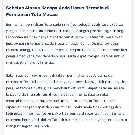
Sebelas Alasan Kenapa Anda Harus Bermain di
Permainan Toto Macau
Bermainlah permainan Toto sudah menjadi sebagai salah satu aktivitas
yang semakin semakin terkenal di antara kalangan pecinta togel daring.
Fenomena ini tidak hanya menarik minat pemain setempat, melainkan
juga pemain internasional dari seluruh bagai dunia. Dengan berbagai
macam keunggulan tersebut tersedia, berpartisipasi di Toto memberikan
pengalaman yang mendebarkan seru serta dapat menjadi sarana untuk
mendapatkan profit finansial.
Salah satu dari sekian banyak faktor penting kenapa Anda harus
mengetes Toto adalah kemudahan yang ditawarkannya. Tak perlu lagi-lagi
pergi ke tempat nyata guna membeli tiket, kamu dapat bermain secara
langsung dari rumah rumah cuma dengan memanfaatkan alat
smartphone atau komputer. Setiap hari, hasil angka Toto juga bisa
diperoleh dengan cepat dan dan mudah, maka Anda tidak ketinggalan
ketinggalan informasi terkini. Ayo kita semua eksplor lebih jauh tentang
mengapa bermain di dalam Toto dapat menjadi pilihan yang cerdas serta
menguntungkan bagi Anda.