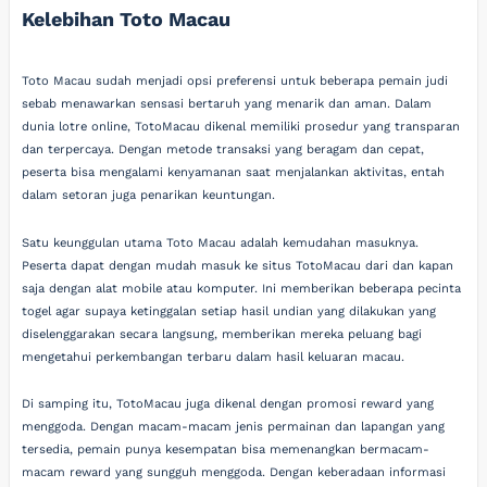
Kelebihan Toto Macau
Toto Macau sudah menjadi opsi preferensi untuk beberapa pemain judi
sebab menawarkan sensasi bertaruh yang menarik dan aman. Dalam
dunia lotre online, TotoMacau dikenal memiliki prosedur yang transparan
dan terpercaya. Dengan metode transaksi yang beragam dan cepat,
peserta bisa mengalami kenyamanan saat menjalankan aktivitas, entah
dalam setoran juga penarikan keuntungan.
Satu keunggulan utama Toto Macau adalah kemudahan masuknya.
Peserta dapat dengan mudah masuk ke situs TotoMacau dari dan kapan
saja dengan alat mobile atau komputer. Ini memberikan beberapa pecinta
togel agar supaya ketinggalan setiap hasil undian yang dilakukan yang
diselenggarakan secara langsung, memberikan mereka peluang bagi
mengetahui perkembangan terbaru dalam hasil keluaran macau.
Di samping itu, TotoMacau juga dikenal dengan promosi reward yang
menggoda. Dengan macam-macam jenis permainan dan lapangan yang
tersedia, pemain punya kesempatan bisa memenangkan bermacam-
macam reward yang sungguh menggoda. Dengan keberadaan informasi