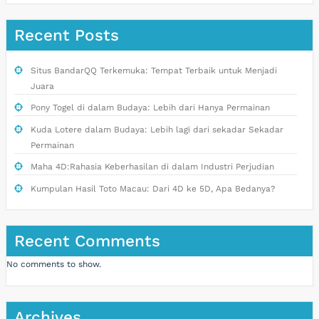
Recent Posts
Situs BandarQQ Terkemuka: Tempat Terbaik untuk Menjadi
Juara
Pony Togel di dalam Budaya: Lebih dari Hanya Permainan
Kuda Lotere dalam Budaya: Lebih lagi dari sekadar Sekadar
Permainan
Maha 4D:Rahasia Keberhasilan di dalam Industri Perjudian
Kumpulan Hasil Toto Macau: Dari 4D ke 5D, Apa Bedanya?
Recent Comments
No comments to show.
Archives